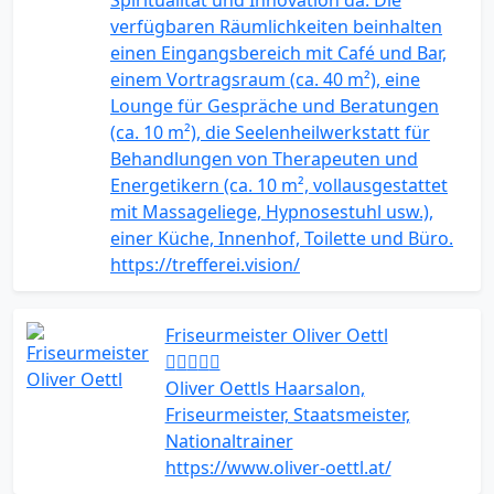
Spiritualität und Innovation da. Die
verfügbaren Räumlichkeiten beinhalten
einen Eingangsbereich mit Café und Bar,
einem Vortragsraum (ca. 40 m²), eine
Lounge für Gespräche und Beratungen
(ca. 10 m²), die Seelenheilwerkstatt für
Behandlungen von Therapeuten und
Energetikern (ca. 10 m², vollausgestattet
mit Massageliege, Hypnosestuhl usw.),
einer Küche, Innenhof, Toilette und Büro.
https://trefferei.vision/
Friseurmeister Oliver Oettl
Oliver Oettls Haarsalon,
Friseurmeister, Staatsmeister,
Nationaltrainer
https://www.oliver-oettl.at/