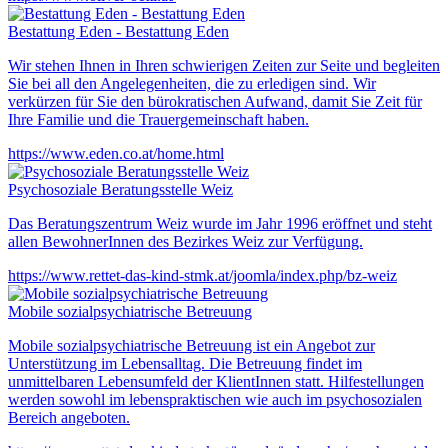
Bestattung Eden - Bestattung Eden
Wir stehen Ihnen in Ihren schwierigen Zeiten zur Seite und begleiten
Sie bei all den Angelegenheiten, die zu erledigen sind. Wir
verkürzen für Sie den bürokratischen Aufwand, damit Sie Zeit für
Ihre Familie und die Trauergemeinschaft haben.
https://www.eden.co.at/home.html
Psychosoziale Beratungsstelle Weiz
Das Beratungszentrum Weiz wurde im Jahr 1996 eröffnet und steht
allen BewohnerInnen des Bezirkes Weiz zur Verfügung.
https://www.rettet-das-kind-stmk.at/joomla/index.php/bz-weiz
Mobile sozialpsychiatrische Betreuung
Mobile sozialpsychiatrische Betreuung ist ein Angebot zur
Unterstützung im Lebensalltag. Die Betreuung findet im
unmittelbaren Lebensumfeld der KlientInnen statt. Hilfestellungen
werden sowohl im lebenspraktischen wie auch im psychosozialen
Bereich angeboten.