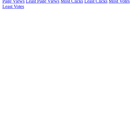
Page Views
Least Page Views
Most Clicks
Least Clicks
Most Votes
Least Votes