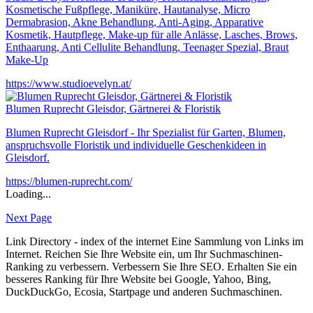
Kosmetische Fußpflege, Maniküre, Hautanalyse, Micro
Dermabrasion, Akne Behandlung, Anti-Aging, Apparative
Kosmetik, Hautpflege, Make-up für alle Anlässe, Lasches, Brows,
Enthaarung, Anti Cellulite Behandlung, Teenager Spezial, Braut
Make-Up
https://www.studioevelyn.at/
Blumen Ruprecht Gleisdor, Gärtnerei & Floristik
Blumen Ruprecht Gleisdorf - Ihr Spezialist für Garten, Blumen,
anspruchsvolle Floristik und individuelle Geschenkideen in
Gleisdorf.
https://blumen-ruprecht.com/
Loading...
Next Page
Link Directory - index of the internet
Eine Sammlung von Links im
Internet. Reichen Sie Ihre Website ein, um Ihr Suchmaschinen-
Ranking zu verbessern. Verbessern Sie Ihre SEO. Erhalten Sie ein
besseres Ranking für Ihre Website bei Google, Yahoo, Bing,
DuckDuckGo, Ecosia, Startpage und anderen Suchmaschinen.