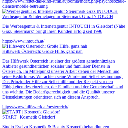
https://www.rettet-das-kind-stmk.at/joomla/index.php/psychosoziale-
dienste/mobile-betreuung
Werbeagentur & Internetagentur Steiermark Graz INTOUCH
Die Werbeagentur & Internetagentur INTOUCH in Gleisdorf (Nähe
Graz, Steiermark) bringt Ihren Kunden Erfolg seit 1996
https://www.intouch.at/
Hilfswerk Österreich: Große Hilfe, ganz nah
Das Hilfswerk Österreich ist einer der größten gemeinnützigen
Anbieter gesundheitlicher, sozialer und familiärer Dienste in
Österreich. Im Mittelpunkt unserer Arbeit stehen der Mensch und
seine Bedürfnisse. Wir achten seine Würde und Selbstbestimmung.
Das Prinzip der Hilfe zur Selbsthilfe und der Respekt vor den
Fähigkeiten des einzelnen, der Familien und der Gemeinschaft sind
uns wichtig. Die Bedarfsgerechtigkeit und die Qualität unserer
Dienstleistungen orientieren sich an diesem Anspruch.
https://www.hilfswerk.at/oesterreich/
START | Kosmetik Gleisdorf
Studio Evelyn Kosmetik & Beauty Kosmetikbehandlungen,