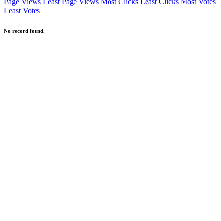
Page Views
Least Page Views
Most Clicks
Least Clicks
Most Votes
Least Votes
No record found.