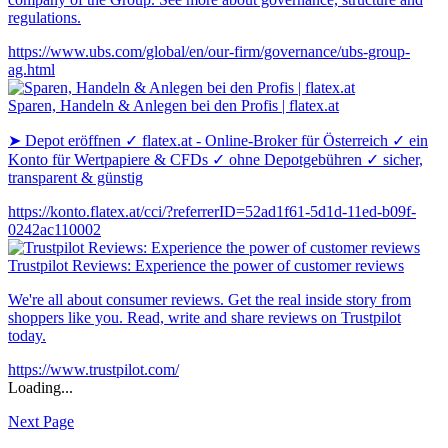
regulations.
https://www.ubs.com/global/en/our-firm/governance/ubs-group-
ag.html
Sparen, Handeln & Anlegen bei den Profis | flatex.at
➤ Depot eröffnen ✓ flatex.at - Online-Broker für Österreich ✓ ein
Konto für Wertpapiere & CFDs ✓ ohne Depotgebühren ✓ sicher,
transparent & günstig
https://konto.flatex.at/cci/?referrerID=52ad1f61-5d1d-11ed-b09f-
0242ac110002
Trustpilot Reviews: Experience the power of customer reviews
We're all about consumer reviews. Get the real inside story from
shoppers like you. Read, write and share reviews on Trustpilot
today.
https://www.trustpilot.com/
Loading...
Next Page