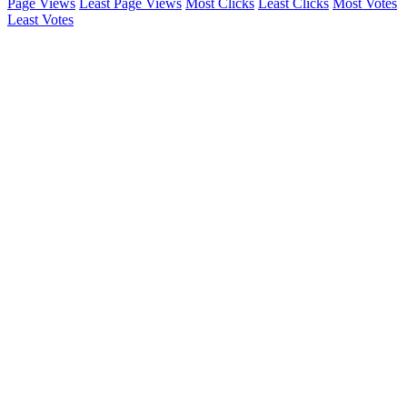
Page Views
Least Page Views
Most Clicks
Least Clicks
Most Votes
Least Votes