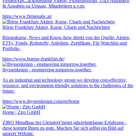
FirmenABC.at kostenlose Videos, Firmenporträts, UID-Nummern
& Angaben zu Umsatz, Mitarbeitern u.v.m.
https://www.firmenabc.at/
Börse Frankfurt: Aktien, Kurse, Charts und Nachrichten
Börsenkurse, News und Know-how direkt von der Quelle: Aktien,
ETFs, Fonds, Rohstoffe, Anleihen, Zertifikate. Für Watchlist und
Portfolio.
https://www.boerse-frankfurt.de/
thyssenkrupp - engineering.tomorrow.together.
As an industrial and technology group we develop cost-effective,
resource- and environment-friendly solutions to the challenges of the
future.
https://www.thyssenkrupp.com/en/home
Home | Ziro GmbH
ZIRO Metallbau bei Gleisdorf bietet jahrzehntelange Erfahrung -
diese kommt Ihnen zu gute. Machen Sie sich selbst ein Bild auf
unserer Website.