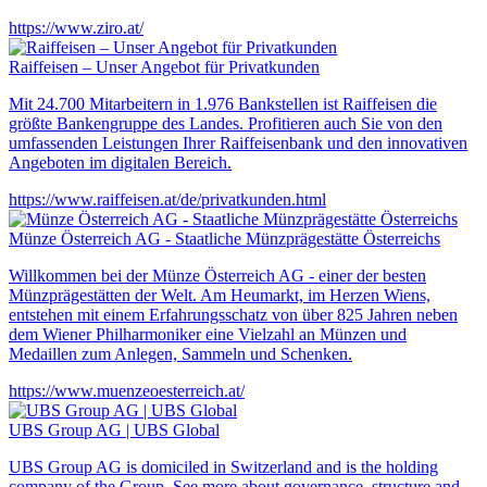
https://www.ziro.at/
Raiffeisen – Unser Angebot für Privatkunden
Mit 24.700 Mitarbeitern in 1.976 Bankstellen ist Raiffeisen die
größte Bankengruppe des Landes. Profitieren auch Sie von den
umfassenden Leistungen Ihrer Raiffeisenbank und den innovativen
Angeboten im digitalen Bereich.
https://www.raiffeisen.at/de/privatkunden.html
Münze Österreich AG - Staatliche Münzprägestätte Österreichs
Willkommen bei der Münze Österreich AG - einer der besten
Münzprägestätten der Welt. Am Heumarkt, im Herzen Wiens,
entstehen mit einem Erfahrungsschatz von über 825 Jahren neben
dem Wiener Philharmoniker eine Vielzahl an Münzen und
Medaillen zum Anlegen, Sammeln und Schenken.
https://www.muenzeoesterreich.at/
UBS Group AG | UBS Global
UBS Group AG is domiciled in Switzerland and is the holding
company of the Group. See more about governance, structure and