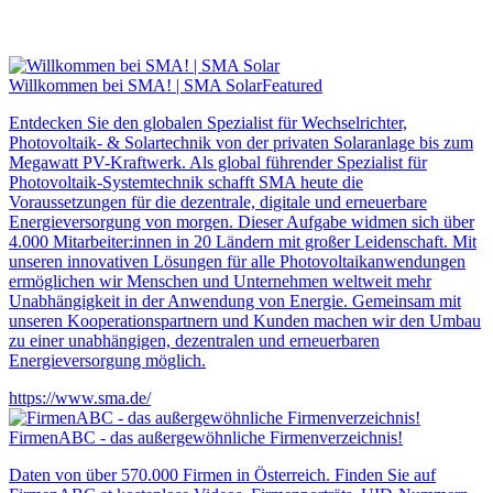
Willkommen bei SMA! | SMA Solar
Featured
Entdecken Sie den globalen Spezialist für Wechselrichter,
Photovoltaik- & Solartechnik von der privaten Solaranlage bis zum
Megawatt PV-Kraftwerk. Als global führender Spezialist für
Photovoltaik-Systemtechnik schafft SMA heute die
Voraussetzungen für die dezentrale, digitale und erneuerbare
Energieversorgung von morgen. Dieser Aufgabe widmen sich über
4.000 Mitarbeiter:innen in 20 Ländern mit großer Leidenschaft. Mit
unseren innovativen Lösungen für alle Photovoltaikanwendungen
ermöglichen wir Menschen und Unternehmen weltweit mehr
Unabhängigkeit in der Anwendung von Energie. Gemeinsam mit
unseren Kooperationspartnern und Kunden machen wir den Umbau
zu einer unabhängigen, dezentralen und erneuerbaren
Energieversorgung möglich.
https://www.sma.de/
FirmenABC - das außergewöhnliche Firmenverzeichnis!
Daten von über 570.000 Firmen in Österreich. Finden Sie auf