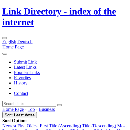
Link Directory - index of the
internet
English
Deutsch
Home Page
Submit Link
Latest Links
Popular Links
Favorites
History
Contact
Home Page
›
Top
›
Business
Sort:
Least Votes
Sort Options
Newest First
Oldest First
Title (Ascending)
Title (Descending)
Most