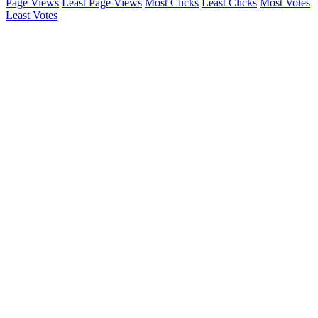
Page Views
Least Page Views
Most Clicks
Least Clicks
Most Votes
Least Votes