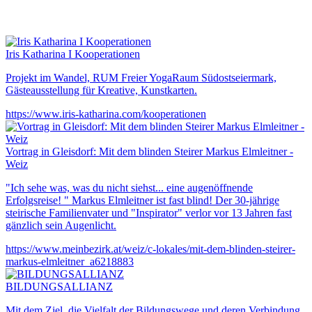
Iris Katharina I Kooperationen
Projekt im Wandel, RUM Freier YogaRaum Südostseiermark,
Gästeausstellung für Kreative, Kunstkarten.
https://www.iris-katharina.com/kooperationen
Vortrag in Gleisdorf: Mit dem blinden Steirer Markus Elmleitner -
Weiz
"Ich sehe was, was du nicht siehst... eine augenöffnende
Erfolgsreise! " Markus Elmleitner ist fast blind! Der 30-jährige
steirische Familienvater und "Inspirator" verlor vor 13 Jahren fast
gänzlich sein Augenlicht.
https://www.meinbezirk.at/weiz/c-lokales/mit-dem-blinden-steirer-
markus-elmleitner_a6218883
BILDUNGSALLIANZ
Mit dem Ziel, die Vielfalt der Bildungswege und deren Verbindung