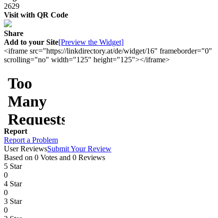
2629
Visit with QR Code
Share
Add to your Site
[Preview the Widget]
<iframe src="https://linkdirectory.at/de/widget/16" frameborder="0"
scrolling="no" width="125" height="125"></iframe>
Report
Report a Problem
User Reviews
Submit Your Review
Based on 0 Votes and 0 Reviews
5 Star
0
4 Star
0
3 Star
0