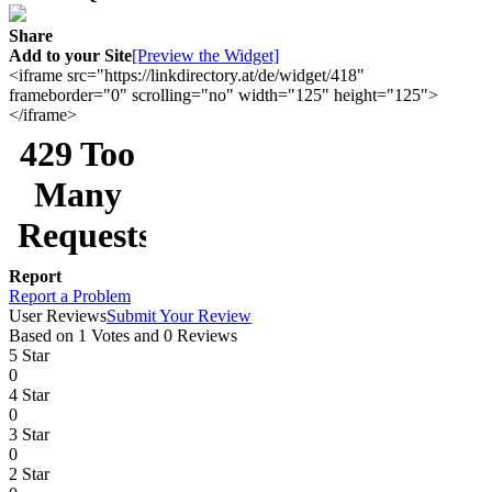
Share
Add to your Site
[Preview the Widget]
<iframe src="https://linkdirectory.at/de/widget/418"
frameborder="0" scrolling="no" width="125" height="125">
</iframe>
Report
Report a Problem
User Reviews
Submit Your Review
Based on 1 Votes and 0 Reviews
5 Star
0
4 Star
0
3 Star
0
2 Star